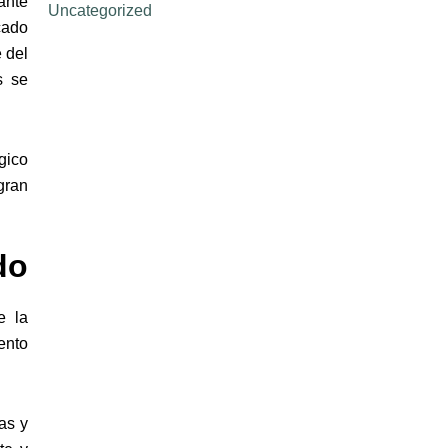
rante
Uncategorized
cado
 del
s se
gico
gran
do
e la
ento
as y