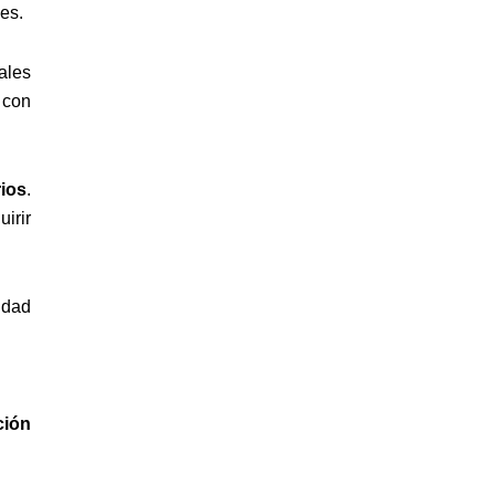
es.
ales
 con
rios
.
irir
idad
ción