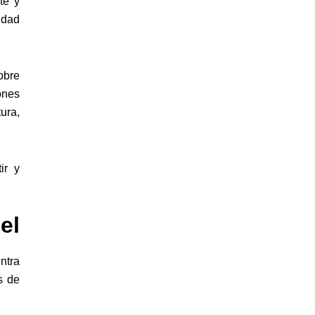
te y
idad
obre
ones
ura,
ir y
el
ntra
s de