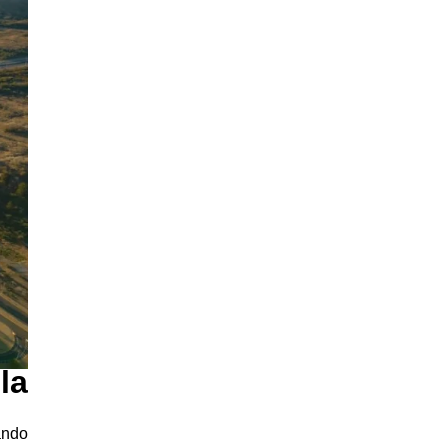
la
ando