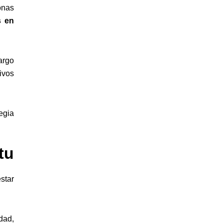
onas
s en
argo
ivos
egia
tu
star
dad,