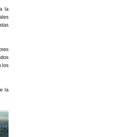
a la
ales
stas
ores
odos
 los
e la