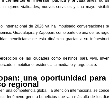
r
incrementos en inversión pública y privada
antes, duran
n mejores vialidades, nuevos servicios y una mayor visibil
neo internacional de 2026 ya ha impulsado conversaciones s
onómico. Guadalajara y Zapopan, como parte de una de las regi
rían beneficiarse de esta dinámica gracias a su infraestruct
ercepción de las ciudades como destinos para vivir, invert
ercado inmobiliario residencial a mediano y largo plazo.
opan: una oportunidad para 
o regional
uen una competencia global, la atención internacional se conce
Este fenómeno genera beneficios que van más allá de los día