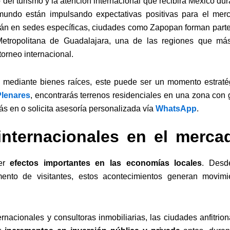
o del turismo y la atención internacional que recibirá México du
undo están impulsando expectativas positivas para el mer
larán en sedes específicas, ciudades como Zapopan forman parte
Metropolitana de Guadalajara, una de las regiones que má
torneo internacional.
io mediante bienes raíces, este puede ser un momento estraté
Plenares
, encontrarás terrenos residenciales en una zona con 
ás en o solicita asesoría personalizada vía
WhatsApp
.
internacionales en el merca
er
efectos importantes en las economías locales
. Desd
mento de visitantes, estos acontecimientos generan movimi
nacionales y consultoras inmobiliarias, las ciudades anfitrion