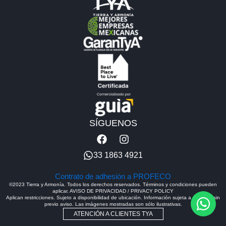
SÍGUENOS
F
I
a
n
c
s
33 1863 4921
e
t
b
a
Contrato de adhesión a PROFECO
o
g
©2023 Tierra y Armonía. Todos los derechos reservados. Términos y condiciones pueden
aplicar. AVISO DE PRIVACIDAD / PRIVACY POLICY
o
r
Aplican restricciones. Sujeto a disponibilidad de ubicación. Información sujeta a cambios sin
k
a
previo aviso. Las imágenes mostradas son sólo ilustrativas.
m
ATENCIÓN A CLIENTES TYA