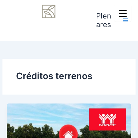
Ir
Main
al
Plen
Men
contenido
ares
Créditos terrenos