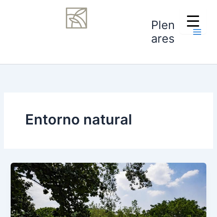
Ir
Main
al
Plen
Men
contenido
ares
Entorno natural