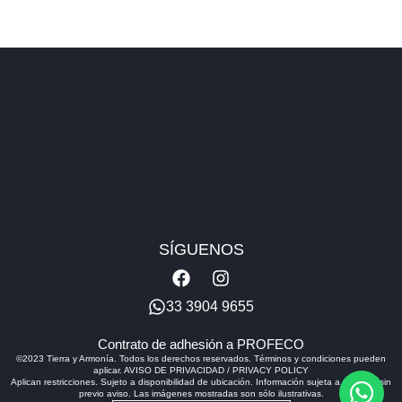
SÍGUENOS
F
I
a
n
c
s
33 3904 9655
e
t
b
a
Contrato de adhesión a PROFECO
o
g
©2023 Tierra y Armonía. Todos los derechos reservados. Términos y condiciones pueden
aplicar. AVISO DE PRIVACIDAD / PRIVACY POLICY
o
r
Aplican restricciones. Sujeto a disponibilidad de ubicación. Información sujeta a cambios sin
k
a
previo aviso. Las imágenes mostradas son sólo ilustrativas.