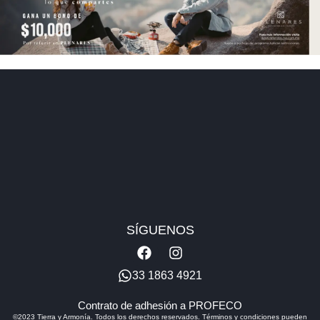
SÍGUENOS
F
I
a
n
c
s
33 1863 4921
e
t
b
a
Contrato de adhesión a PROFECO
o
g
©2023 Tierra y Armonía. Todos los derechos reservados. Términos y condiciones pueden