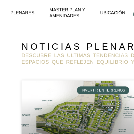
Ir
MASTER PLAN Y
al
PLENARES
UBICACIÓN
AMENIDADES
contenido
NOTICIAS PLENA
DESCUBRE LAS ÚLTIMAS TENDENCIAS D
ESPACIOS QUE REFLEJEN EQUILIBRIO 
INVERTIR EN TERRENOS